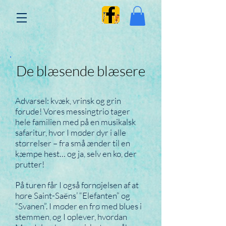
De blæsende blæsere
Advarsel: kvæk, vrinsk og grin
forude! Vores messingtrio tager
hele familien med på en musikalsk
safaritur, hvor I møder dyr i alle
størrelser – fra små ænder til en
kæmpe hest… og ja, selv en ko, der
prutter!
På turen får I også fornøjelsen af at
høre Saint-Saëns’ “Elefanten” og
“Svanen”. I møder en frø med blues i
stemmen, og I oplever, hvordan