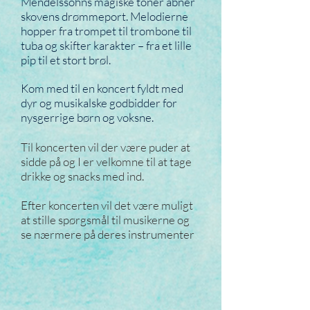
Mendelssohns magiske toner åbner
skovens drømmeport. Melodierne
hopper fra trompet til trombone til
tuba og skifter karakter – fra et lille
pip til et stort brøl.
Kom med til en koncert fyldt med
dyr og musikalske godbidder for
nysgerrige børn og voksne.
Til koncerten vil der være puder at
sidde på og I er velkomne til at tage
drikke og snacks med ind.
Efter koncerten vil det være muligt
at stille spørgsmål til musikerne og
se nærmere på deres instrumenter